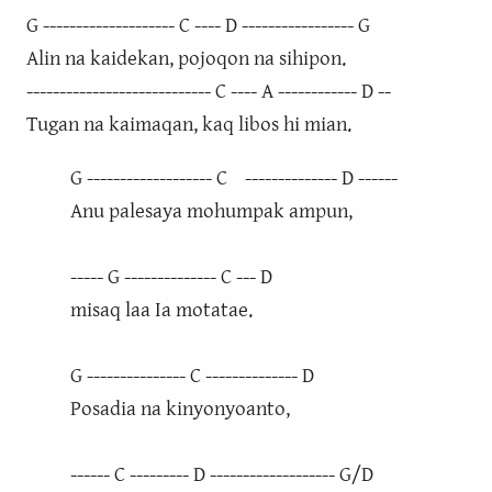
G -------------------- C ---- D ----------------- G
Alin na kaidekan, pojoqon na sihipon.
---------------------------- C ---- A ------------ D --
Tugan na kaimaqan, kaq libos hi mian.
G ------------------- C -------------- D ------
Anu palesaya mohumpak ampun,
----- G -------------- C --- D
misaq laa Ia motatae.
G --------------- C -------------- D
Posadia na kinyonyoanto,
------ C --------- D ------------------- G/D