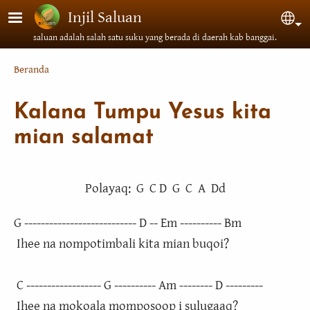
Lompat ke isi utama
Injil Saluan
Sel
saluan adalah salah satu suku yang berada di daerah kab banggai.
Breadcrumb
Beranda
Kalana Tumpu Yesus kita
mian salamat
Polayaq: G C D G C A Dd
G --------------------------- D -- Em ---------- Bm
Ihee na nompotimbali kita mian buqoi?
C ------------------ G ---------- Am -------- D ---------
Ihee na mokoala momposoop i sulugaaq?