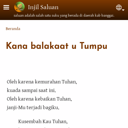
Lompat ke isi utama
Injil Saluan
Sel
saluan adalah salah satu suku yang berada di daerah kab banggai.
Breadcrumb
Beranda
Kana balakaat u Tumpu
Oleh karena kemurahan Tuhan,
kuada sampai saat ini.
Oleh karena kebaikan Tuhan,
janji-Mu terjadi bagiku.
Kusembah Kau Tuhan,