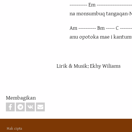
---------- Em --------------------
na monsumbuq tangaqan-
Am ---------- Bm ----- C -------
anu opotoka mae i kantum
Lirik & Musik: Ekhy Wiliams
Membagikan
Footer
Hak cipta