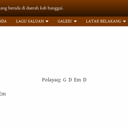
yang berada di daerah kab banggai.
NDA
LAGU SALUAN
GALERI
LATAR BELAKANG
Polayaq: G D Em D
- Em