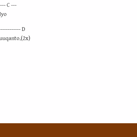
--- C ---
Nyo
----------- D
uuqanto.(2x)