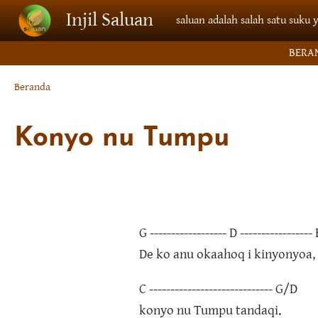
Lompat ke isi utama
Injil Saluan
saluan adalah salah satu suku 
BERA
Breadcrumb
Beranda
Konyo nu Tumpu
G ------------------ D ----------------
De ko anu okaahoq i kinyonyoa,
C ----------------------------- G/D
konyo nu Tumpu tandaqi.