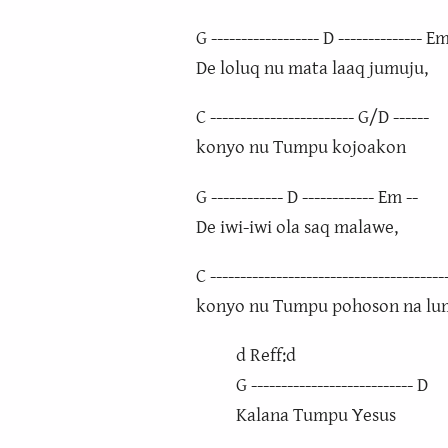
G ------------------ D -------------- E
De loluq nu mata laaq jumuju,
C ------------------------ G/D ------
konyo nu Tumpu kojoakon
G ------------ D ------------ Em --
De iwi-iwi ola saq malawe,
C ---------------------------------------
konyo nu Tumpu pohoson na lu
d Reff:d
G --------------------------- D
Kalana Tumpu Yesus