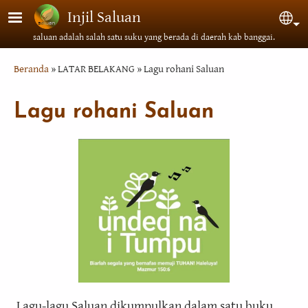
Lompat ke isi utama
Injil Saluan
Sel
saluan adalah salah satu suku yang berada di daerah kab banggai.
Breadcrumb
Beranda
LATAR BELAKANG
Lagu rohani Saluan
Lagu rohani Saluan
Lagu-lagu Saluan dikumpulkan dalam satu buku.