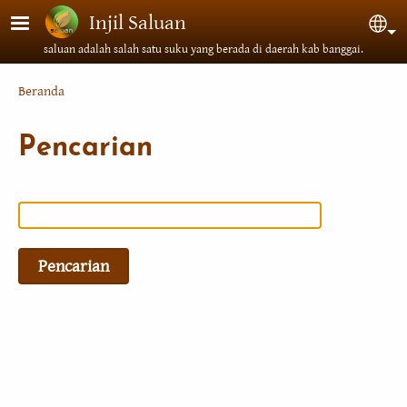
Lompat ke isi utama
Injil Saluan
Sel
saluan adalah salah satu suku yang berada di daerah kab banggai.
Breadcrumb
Beranda
Pencarian